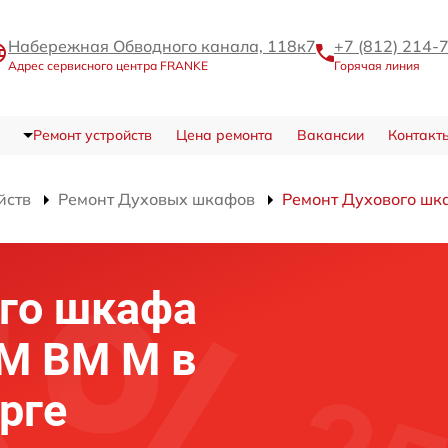
Набережная Обводного канала, 118к7
+7 (812) 214-
Адрес сервисного центра FRANKE
Горячая линия
Ремонт устройств
Цена ремонта
Вакансии
Контакт
йств
Ремонт Духовых шкафов
Ремонт Духового шк
го шкафа
M BM M в
рге