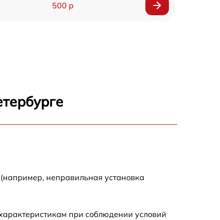
500 р
1200 р
500 р
700 р
етербурге
500 р
900 р
1500 р
 (например, неправильная установка
 характеристикам при соблюдении условий