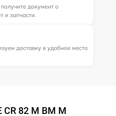
 получите документ о
 и запчасти.
зуем доставку в удобное место
E CR 82 M BM M