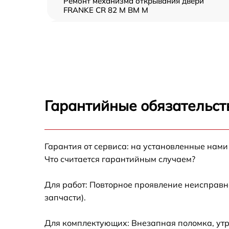
Ремонт механизма открывания двери
FRANKE CR 82 M BM M
Замена ТЭН FRANKE CR 82 M BM M
Замена таймера FRANKE CR 82 M BM M
Замена предохранителя FRANKE CR 82 M B
M
Гарантийные обязательст
Замена шнура питания FRANKE CR 82 M BM
M
Гарантия от сервиса: на установленные нами
Замена термодатчика FRANKE CR 82 M BM 
Что считается гарантийным случаем?
Замена панели управления FRANKE CR 82 
BM M
Для работ: Повторное проявление неисправн
запчасти).
Для комплектующих: Внезапная поломка, утр