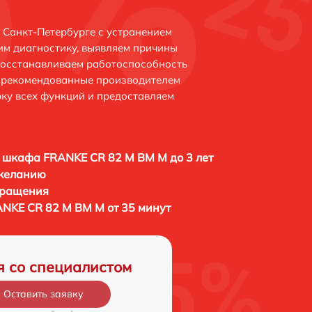
 Санкт-Петербурге с устранением
м диагностику, выявляем причины
восстанавливаем работоспособность
и рекомендованные производителем
рку всех функций и предоставляем
 шкафа FRANKE CR 82 M BM M до 3 лет
 желанию
бращения
NKE CR 82 M BM M от 35 минут
я со специалистом
Оставить заявку