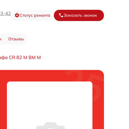
73-42
Статус ремонта
Заказать звонок
ы
Отзывы
афа CR 82 M BM M