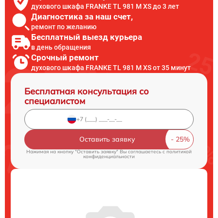
духового шкафа FRANKE TL 981 M XS до 3 лет
Диагностика за наш счет,
ремонт по желанию
Бесплатный выезд курьера
в день обращения
Срочный ремонт
духового шкафа FRANKE TL 981 M XS от 35 минут
Бесплатная консультация со
специалистом
Оставить заявку
Нажимая на кнопку "Оставить заявку" Вы соглашаетесь c
политикой
конфиденциальности