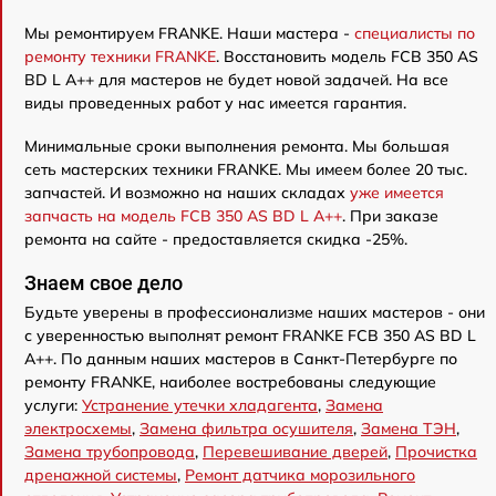
Мы ремонтируем FRANKE. Наши мастера -
специалисты по
ремонту техники FRANKE
. Восстановить модель FCB 350 AS
BD L A++ для мастеров не будет новой задачей. На все
виды проведенных работ у нас имеется гарантия.
Минимальные сроки выполнения ремонта. Мы большая
сеть мастерских техники FRANKE. Мы имеем более 20 тыс.
запчастей. И возможно на наших складах
уже имеется
запчасть на модель FCB 350 AS BD L A++
. При заказе
ремонта на сайте - предоставляется скидка -25%.
Знаем свое дело
Будьте уверены в профессионализме наших мастеров - они
с уверенностью выполнят ремонт FRANKE FCB 350 AS BD L
A++. По данным наших мастеров в Санкт-Петербурге по
ремонту FRANKE, наиболее востребованы следующие
услуги:
Устранение утечки хладагента
,
Замена
электросхемы
,
Замена фильтра осушителя
,
Замена ТЭН
,
Замена трубопровода
,
Перевешивание дверей
,
Прочистка
дренажной системы
,
Ремонт датчика морозильного