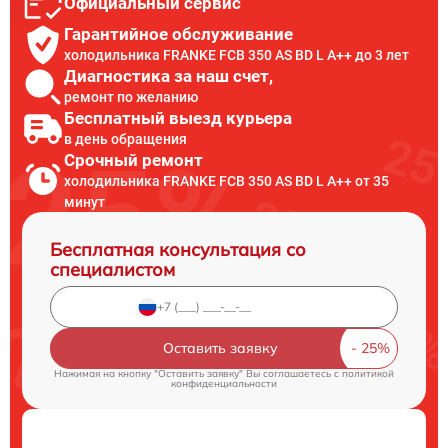
Официальный сервис
Гарантийное обслуживание
холодильника FRANKE FCB 350 AS BD L A++ до 3 лет
Диагностика за наш счет,
ремонт по желанию
Бесплатный выезд курьера
в день обращения
Срочный ремонт
холодильника FRANKE FCB 350 AS BD L A++ от 35
минут
Бесплатная консультация со
специалистом
Оставить заявку
Нажимая на кнопку "Оставить заявку" Вы соглашаетесь c
политикой
конфиденциальности