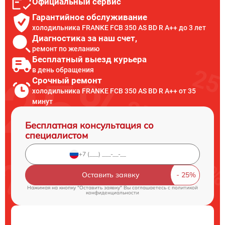
Официальный сервис
Гарантийное обслуживание
холодильника FRANKE FCB 350 AS BD R A++ до 3 лет
Диагностика за наш счет,
ремонт по желанию
Бесплатный выезд курьера
в день обращения
Срочный ремонт
холодильника FRANKE FCB 350 AS BD R A++ от 35
минут
Бесплатная консультация со
специалистом
Оставить заявку
Нажимая на кнопку "Оставить заявку" Вы соглашаетесь c
политикой
конфиденциальности