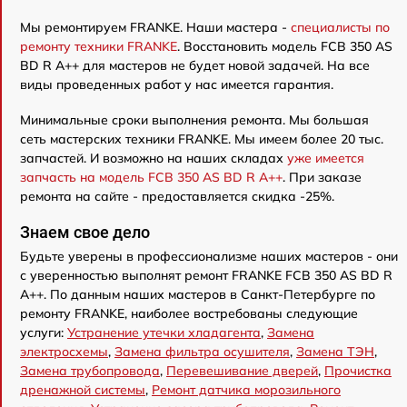
Мы ремонтируем FRANKE. Наши мастера -
специалисты по
ремонту техники FRANKE
. Восстановить модель FCB 350 AS
BD R A++ для мастеров не будет новой задачей. На все
виды проведенных работ у нас имеется гарантия.
Минимальные сроки выполнения ремонта. Мы большая
сеть мастерских техники FRANKE. Мы имеем более 20 тыс.
запчастей. И возможно на наших складах
уже имеется
запчасть на модель FCB 350 AS BD R A++
. При заказе
ремонта на сайте - предоставляется скидка -25%.
Знаем свое дело
Будьте уверены в профессионализме наших мастеров - они
с уверенностью выполнят ремонт FRANKE FCB 350 AS BD R
A++. По данным наших мастеров в Санкт-Петербурге по
ремонту FRANKE, наиболее востребованы следующие
услуги:
Устранение утечки хладагента
,
Замена
электросхемы
,
Замена фильтра осушителя
,
Замена ТЭН
,
Замена трубопровода
,
Перевешивание дверей
,
Прочистка
дренажной системы
,
Ремонт датчика морозильного