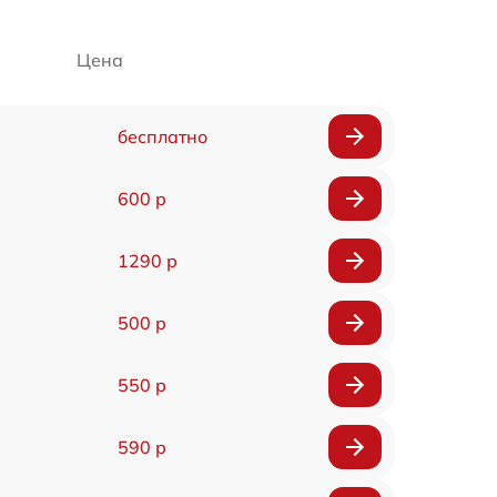
Цена
бесплатно
600 р
1290 р
500 р
550 р
590 р