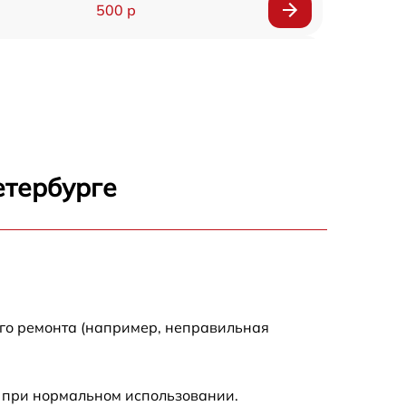
500 р
650 р
500 р
650 р
етербурге
710 р
590 р
650 р
ого ремонта (например, неправильная
800 р
 при нормальном использовании.