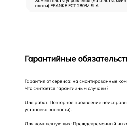
Замена платы управления (мат.платы, мейн
платы) FRANKE FCT 280/M SI A
Ремонт/замена датчика температуры
FRANKE FCT 280/M SI A
Замена термостата FRANKE FCT 280/M SI A
Замена усилителей FRANKE FCT 280/M SI A
Гарантийные обязательст
Замена таймера FRANKE FCT 280/M SI A
Замена электросхемы FRANKE FCT 280/M SI
Гарантия от сервиса: на смонтированные ко
A
Что считается гарантийным случаем?
Ремонт испарителя FRANKE FCT 280/M SI A
Для работ: Повторное проявление неисправн
установка запчасти).
Устранение засора трубопровода FRANKE
FCT 280/M SI A
Для комплектующих: Преждевременный выход 