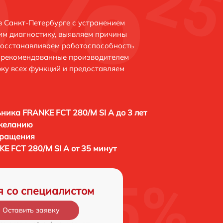
в Санкт-Петербурге с устранением
м диагностику, выявляем причины
восстанавливаем работоспособность
и рекомендованные производителем
рку всех функций и предоставляем
ника FRANKE FCT 280/M SI A до 3 лет
 желанию
бращения
E FCT 280/M SI A от 35 минут
я со специалистом
Оставить заявку