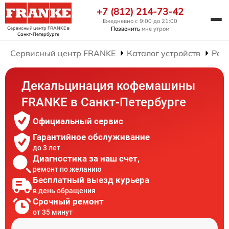
+7 (812) 214-73-42
Ежедневно с 9:00 до 21:00
Сервисный центр FRANKE
в
Позвонить
мне утром
Санкт-Петербурге
Сервисный центр FRANKE
Каталог устройств
Рем
Декальцинация кофемашины
FRANKE в Санкт-Петербурге
Официальный сервис
Гарантийное обслуживание
до 3 лет
Диагностика за наш счет,
ремонт по желанию
Бесплатный выезд курьера
в день обращения
Срочный ремонт
от 35 минут