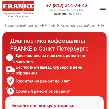
+7 (812) 214-73-42
Ежедневно с 9:00 до 21:00
Сервисный центр FRANKE
в
Позвонить
мне утром
Санкт-Петербурге
Сервисный центр FRANKE
Каталог устройств
Рем
Диагностика кофемашины
FRANKE в Санкт-Петербурге
Диагностика за наш счет, ремонт по
желанию
Бесплатный выезд курьера в день
обращения
Гарантия на ремонт до 3 лет
Срочный ремонт от 35 минут
Бесплатная консультация со