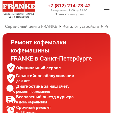
+7 (812) 214-73-42
Ежедневно с 9:00 до 21:00
Сервисный центр FRANKE
в
Позвонить
мне утром
Санкт-Петербурге
Сервисный центр FRANKE
Каталог устройств
Рем
Ремонт кофемолки
кофемашины
FRANKE в Санкт-Петербурге
Официальный сервис
Гарантийное обслуживание
до 3 лет
Диагностика за наш счет,
ремонт по желанию
Бесплатный выезд курьера
в день обращения
Срочный ремонт
от 35 минут