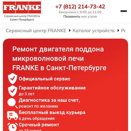
+7 (812) 214-73-42
Ежедневно с 9:00 до 21:00
Сервисный центр FRANKE
в
Позвонить
мне утром
Санкт-Петербурге
Сервисный центр FRANKE
Каталог устройств
Рем
Ремонт двигателя поддона
микроволновой печи
FRANKE в Санкт-Петербурге
Официальный сервис
Гарантийное обслуживание
до 3 лет
Диагностика за наш счет,
ремонт по желанию
Бесплатный выезд курьера
в день обращения
Срочный ремонт
от 35 минут