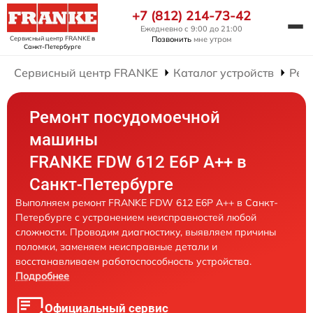
+7 (812) 214-73-42
Ежедневно с 9:00 до 21:00
Сервисный центр FRANKE
в
Позвонить
мне утром
Санкт-Петербурге
Сервисный центр FRANKE
Каталог устройств
Рем
Ремонт посудомоечной
машины
FRANKE FDW 612 E6P A++ в
Санкт-Петербурге
Выполняем ремонт FRANKE FDW 612 E6P A++ в Санкт-
Петербурге с устранением неисправностей любой
сложности. Проводим диагностику, выявляем причины
поломки, заменяем неисправные детали и
восстанавливаем работоспособность устройства.
Подробнее
Официальный сервис