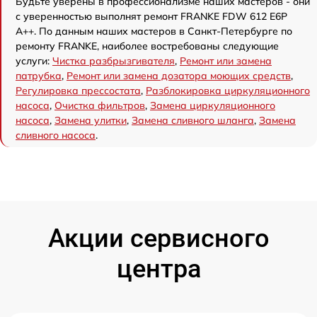
Будьте уверены в профессионализме наших мастеров - они
с уверенностью выполнят ремонт FRANKE FDW 612 E6P
A++. По данным наших мастеров в Санкт-Петербурге по
ремонту FRANKE, наиболее востребованы следующие
услуги:
Чистка разбрызгивателя
,
Ремонт или замена
патрубка
,
Ремонт или замена дозатора моющих средств
,
Регулировка прессостата
,
Разблокировка циркуляционного
насоса
,
Очистка фильтров
,
Замена циркуляционного
насоса
,
Замена улитки
,
Замена сливного шланга
,
Замена
сливного насоса
.
Акции сервисного
центра