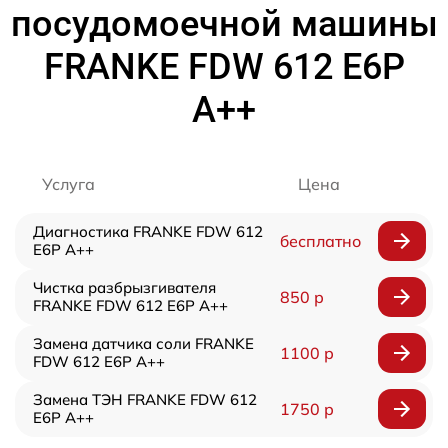
посудомоечной машины
FRANKE FDW 612 E6P
A++
Услуга
Цена
Диагностика FRANKE FDW 612
бесплатно
E6P A++
Чистка разбрызгивателя
850 р
FRANKE FDW 612 E6P A++
Замена датчика соли FRANKE
1100 р
FDW 612 E6P A++
Замена ТЭН FRANKE FDW 612
1750 р
E6P A++