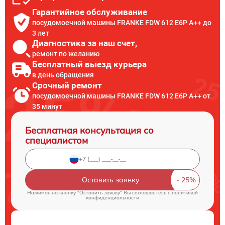
Гарантийное обслуживание
посудомоечной машины FRANKE FDW 612 E6P A++ до
3 лет
Диагностика за наш счет,
ремонт по желанию
Бесплатный выезд курьера
в день обращения
Срочный ремонт
посудомоечной машины FRANKE FDW 612 E6P A++ от
35 минут
Бесплатная консультация со
специалистом
Оставить заявку
Нажимая на кнопку "Оставить заявку" Вы соглашаетесь c
политикой
конфиденциальности