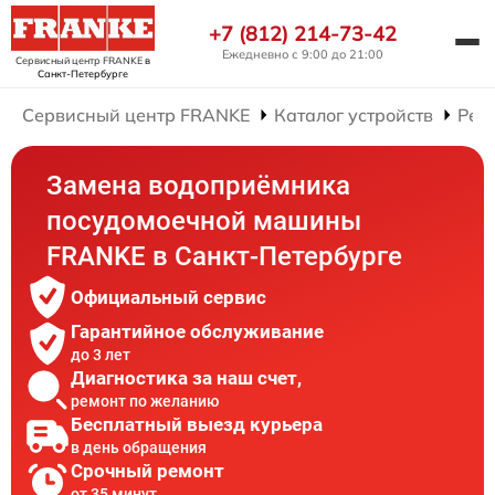
+7 (812) 214-73-42
Ежедневно с 9:00 до 21:00
Сервисный центр FRANKE
в
Санкт-Петербурге
Сервисный центр FRANKE
Каталог устройств
Рем
Замена водоприёмника
посудомоечной машины
FRANKE в Санкт-Петербурге
Официальный сервис
Гарантийное обслуживание
до 3 лет
Диагностика за наш счет,
ремонт по желанию
Бесплатный выезд курьера
в день обращения
Срочный ремонт
от 35 минут