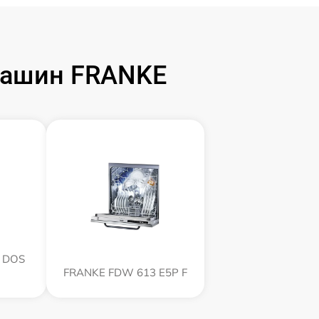
машин FRANKE
 DOS
FRANKE FDW 613 E5P F