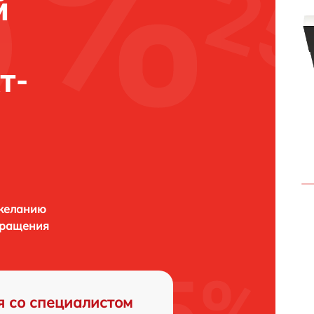
й
т-
 желанию
бращения
я со специалистом