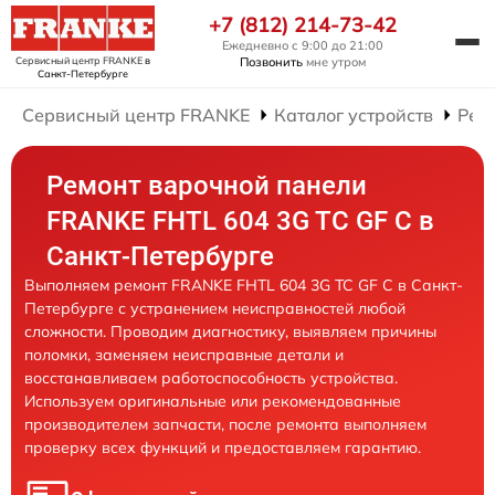
+7 (812) 214-73-42
Ежедневно с 9:00 до 21:00
Сервисный центр FRANKE
в
Позвонить
мне утром
Санкт-Петербурге
Сервисный центр FRANKE
Каталог устройств
Рем
Ремонт варочной панели
FRANKE FHTL 604 3G TC GF C в
Санкт-Петербурге
Выполняем ремонт FRANKE FHTL 604 3G TC GF C в Санкт-
Петербурге с устранением неисправностей любой
сложности. Проводим диагностику, выявляем причины
поломки, заменяем неисправные детали и
восстанавливаем работоспособность устройства.
Используем оригинальные или рекомендованные
производителем запчасти, после ремонта выполняем
проверку всех функций и предоставляем гарантию.