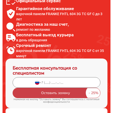
Официальный сервис
Гарантийное обслуживание
варочной панели FRANKE FHTL 604 3G TC GF C до 3
лет
Диагностика за наш счет,
ремонт по желанию
Бесплатный выезд курьера
в день обращения
Срочный ремонт
варочной панели FRANKE FHTL 604 3G TC GF C от 35
минут
Бесплатная консультация со
специалистом
Оставить заявку
Нажимая на кнопку "Оставить заявку" Вы соглашаетесь c
политикой
конфиденциальности