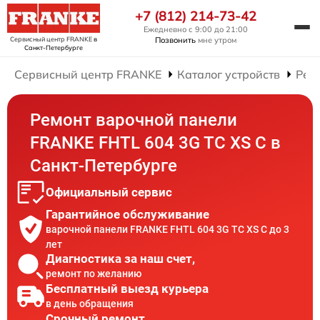
+7 (812) 214-73-42
Ежедневно с 9:00 до 21:00
Сервисный центр FRANKE
в
Позвонить
мне утром
Санкт-Петербурге
Сервисный центр FRANKE
Каталог устройств
Рем
Ремонт варочной панели
FRANKE FHTL 604 3G TC XS C в
Санкт-Петербурге
Официальный сервис
Гарантийное обслуживание
варочной панели FRANKE FHTL 604 3G TC XS C до 3
лет
Диагностика за наш счет,
ремонт по желанию
Бесплатный выезд курьера
в день обращения
Срочный ремонт