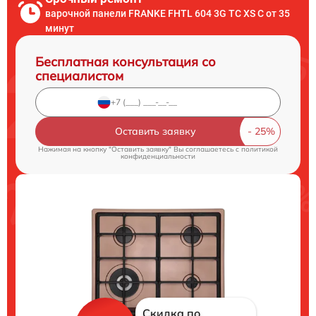
варочной панели FRANKE FHTL 604 3G TC XS C от 35
минут
Бесплатная консультация со
специалистом
Оставить заявку
Нажимая на кнопку "Оставить заявку" Вы соглашаетесь c
политикой
конфиденциальности
Скидка по