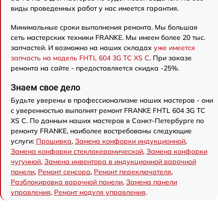
виды проведенных работ у нас имеется гарантия.
Минимальные сроки выполнения ремонта. Мы большая
сеть мастерских техники FRANKE. Мы имеем более 20 тыс.
запчастей. И возможно на наших складах
уже имеется
запчасть на модель FHTL 604 3G TC XS C
. При заказе
ремонта на сайте - предоставляется скидка -25%.
Знаем свое дело
Будьте уверены в профессионализме наших мастеров - они
с уверенностью выполнят ремонт FRANKE FHTL 604 3G TC
XS C. По данным наших мастеров в Санкт-Петербурге по
ремонту FRANKE, наиболее востребованы следующие
услуги:
Прошивка
,
Замена конфорки индукционной
,
Замена конфорки стеклокерамической
,
Замена конфорки
чугунной
,
Замена инвентора в индукционной варочной
панели
,
Ремонт сенсора
,
Ремонт переключателя
,
Разблокировка варочной панели
,
Замена панели
управления
,
Ремонт модуля управления
.