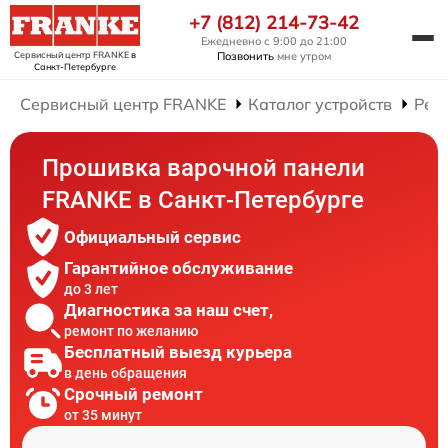
+7 (812) 214-73-42
Ежедневно с 9:00 до 21:00
Сервисный центр FRANKE
в
Позвонить
мне утром
Санкт-Петербурге
Сервисный центр FRANKE
Каталог устройств
Рем
Прошивка варочной панели
FRANKE в Санкт-Петербурге
Официальный сервис
Гарантийное обслуживание
до 3 лет
Диагностика за наш счет,
ремонт по желанию
Бесплатный выезд курьера
в день обращения
Срочный ремонт
от 35 минут