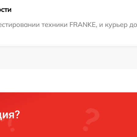
сти
тировании техники FRANKE, и курьер дос
ция?