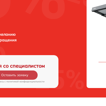
 желанию
бращения
я со специалистом
Оставить заявку
есь c
политикой конфиденциальности