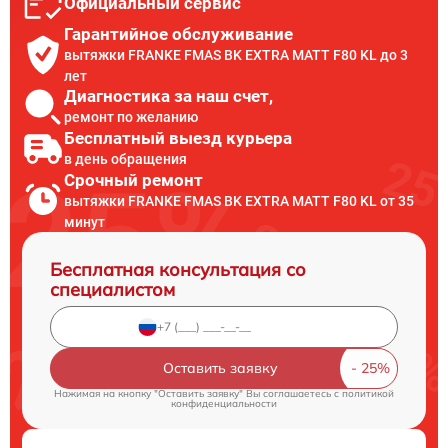
Официальный сервис
Гарантийное обслуживание
вытяжки FRANKE FMAS BK EXTRA MATT F80 KL до 3
лет
Диагностика за наш счет,
ремонт по желанию
Бесплатный выезд курьера
в день обращения
Срочный ремонт
вытяжки FRANKE FMAS BK EXTRA MATT F80 KL от 35
минут
Бесплатная консультация со
специалистом
Оставить заявку
Нажимая на кнопку "Оставить заявку" Вы соглашаетесь c
политикой
конфиденциальности