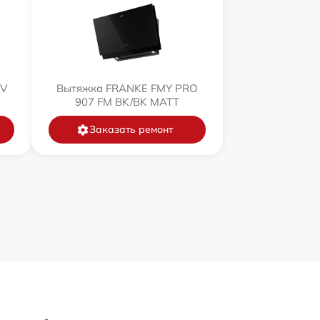
 V
Вытяжка FRANKE FMY PRO
907 FM BK/BK MATT
Заказать ремонт