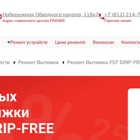
Набережная Обводного канала, 118к7
+7 (812) 214-
Адрес сервисного центра FRANKE
Горячая линия
Ремонт устройств
Цена ремонта
Вакансии
Контакт
йств
Ремонт Вытяжек
Ремонт Вытяжки FST DRIP-FRE
ных
яжки
IP-FREE