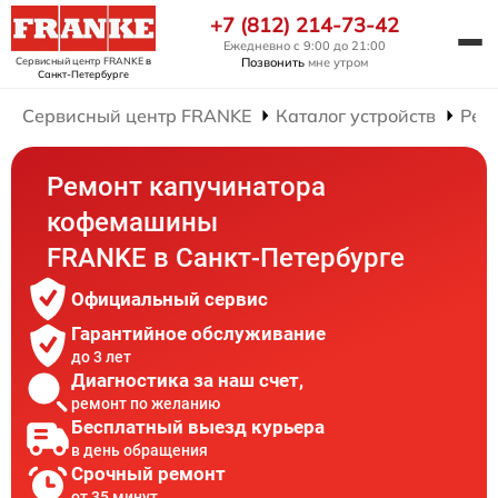
+7 (812) 214-73-42
Ежедневно с 9:00 до 21:00
Сервисный центр FRANKE
в
Позвонить
мне утром
Санкт-Петербурге
Сервисный центр FRANKE
Каталог устройств
Рем
Ремонт капучинатора
кофемашины
FRANKE в Санкт-Петербурге
Официальный сервис
Гарантийное обслуживание
до 3 лет
Диагностика за наш счет,
ремонт по желанию
Бесплатный выезд курьера
в день обращения
Срочный ремонт
от 35 минут